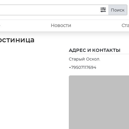
Поиск
е
Новости
Ст
остиница
АДРЕС И КОНТАКТЫ
Старый Оскол.
+79507117694