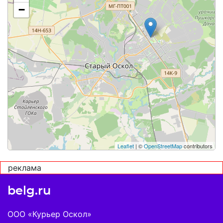
−
Leaflet
| ©
OpenStreetMap
contributors
реклама
belg.ru
ООО «Курьер Оскол»