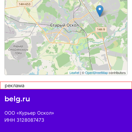
Leaflet
| ©
OpenStreetMap
contributors
реклама
belg.ru
ООО «Курьер Оскол»
ИНН 3128087473