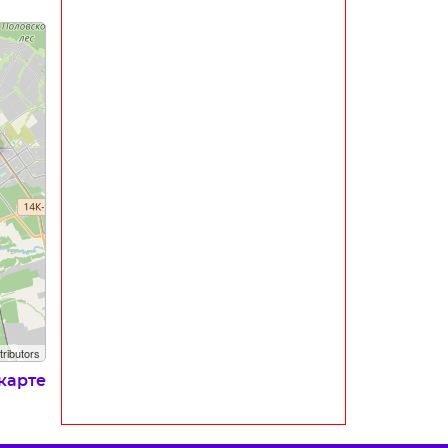
ributors
карте