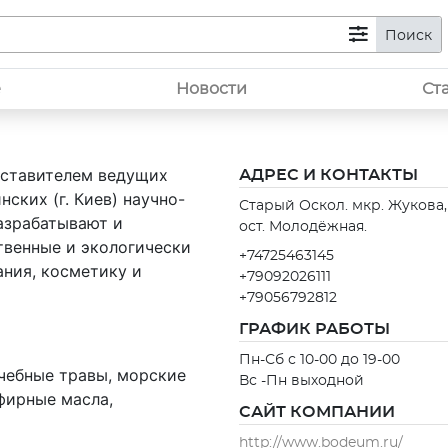
Поиск
е
Новости
Ст
дставителем ведущих
АДРЕС И КОНТАКТЫ
нских (г. Киев) научно-
Старый Оскол. мкр. Жукова,
азрабатывают и
ост. Молодёжная.
твенные и экологически
+74725463145
ния, косметику и
+79092026111
+79056792812
ГРАФИК РАБОТЫ
Пн-Сб с 10-00 до 19-00
ечебные травы, морские
Вс -Пн выходной
фирные масла,
САЙТ КОМПАНИИ
http://www.bodeum.ru/