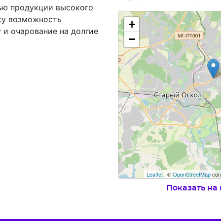
ью продукции высокого
ку возможность
+
 и очарование на долгие
−
Leaflet
| ©
OpenStreetMap
cont
Показать на 