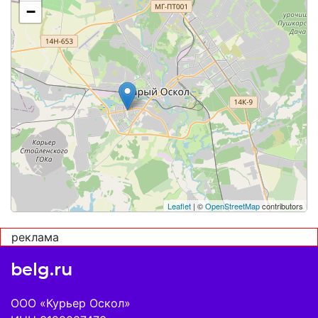
−
Leaflet
| ©
OpenStreetMap
contributors
реклама
belg.ru
ООО «Курьер Оскол»