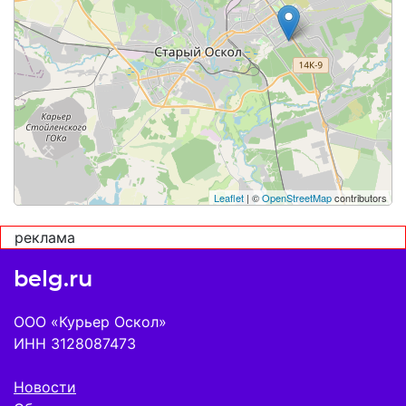
Leaflet
| ©
OpenStreetMap
contributors
реклама
belg.ru
ООО «Курьер Оскол»
ИНН 3128087473
Новости